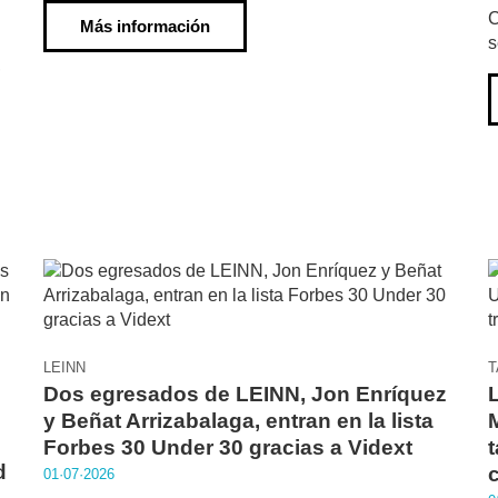
C
Más información
s
,
LEINN
T
Dos egresados de LEINN, Jon Enríquez
y Beñat Arrizabalaga, entran en la lista
Forbes 30 Under 30 gracias a Vidext
t
d
01·07·2026