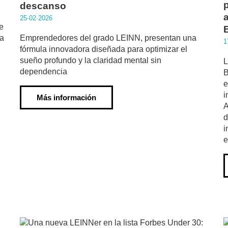
descanso
25·02·2026
e
la
Emprendedores del grado LEINN, presentan una
1
fórmula innovadora diseñada para optimizar el
sueño profundo y la claridad mental sin
L
dependencia
B
e
i
Más información
A
d
i
e