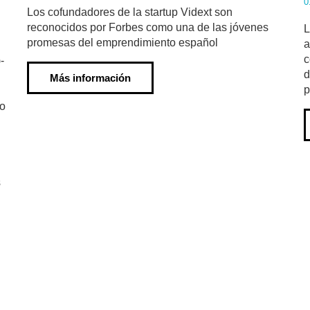
0
Los cofundadores de la startup Vidext son
reconocidos por Forbes como una de las jóvenes
L
promesas del emprendimiento español
a
c
-
d
Más información
p
ro
s