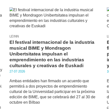
LEINN
L
El festival internacional de la industria
musical BIME y Mondragon
Unibertsitatea impulsan el
emprendimiento en las industrias
culturales y creativas de Euskadi
 y
27·07·2026
1
s
Ambas entidades han firmado un acuerdo que
E
y,
permitirá a dos proyectos de emprendimiento
e
cultural de la Universidad participar en la próxima
l
edición de BIME, que se celebrará del 27 al 30 de
d
octubre en Bilbao
U
s
c