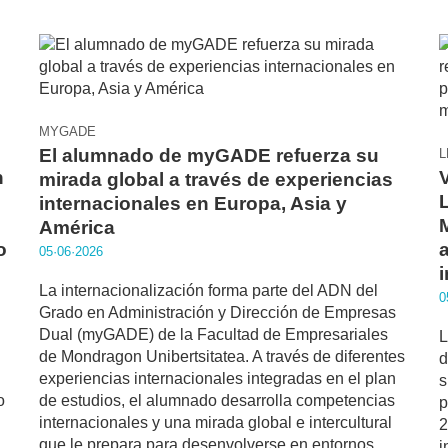
MYGADE
El alumnado de myGADE refuerza su
L
n
mirada global a través de experiencias
internacionales en Europa, Asia y
América
o
05·06·2026
i
La internacionalización forma parte del ADN del
0
Grado en Administración y Dirección de Empresas
Dual (myGADE) de la Facultad de Empresariales
L
de Mondragon Unibertsitatea. A través de diferentes
d
experiencias internacionales integradas en el plan
s
o
de estudios, el alumnado desarrolla competencias
p
internacionales y una mirada global e intercultural
2
que le prepara para desenvolverse en entornos
i